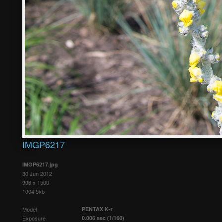
IMGP6217
IMGP6217.jpg
30 Jun 2012
996 x 1500
1004.5kb
Model
PENTAX K-r
Exposure
0.006 sec (1/160)